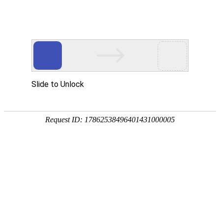
03
友情链接：
尊龙手机官网
皇冠线上注册
pg娱乐电子游戏赏金
女王
云顶集团网址4118
bevictor韦德app下载
6686体育平台
App下载
6686体育官网
大红鹰手机客户端
华体会手机网页
我们为您提供形象定制方案
版
w66利来官网登录
-->
首页
我们
在6686体育APP官网入口上刻印公司LOGO，
计
关于我们
廉，环保
适用，种类
繁多而又简单，效应性好，是当今高
营销渠道创意。
请
产品展示
案例欣赏
安装服务
新闻动态
联系我们